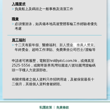
入職要求
負責船上及碼頭之一般事務及清潔工作
職責
必須懂游泳，如具備本地高速雙體客輪工作經驗者優先
考慮
員工福利
十二天有薪年假、醫療福利
、新人獎金
、推薦人獎賞
、
年終獎金、超時工作津貼、免費乘坐公司巴士/渡輪等
申請者可將履歷，電郵至hrd@pitcl.com.hk，或傳真至
2525-5556，或郵寄新界馬灣珀麗道八號珀麗灣渡輪碼
頭一字樓人力資源部收。
有關求職者之個人資料只作招聘用途，及被保留最長十
二個月，其後個人資料會被銷毀。
私隱政策
免責條款